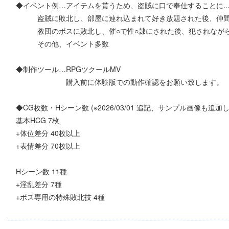
◆イベント例…アイテムを貰うため、盗賊に口で奉仕することに..
盗賊に敗北し、部屋に連れ込まれて好き放題された後、仲間を呼
教団のボスに敗北し、催○で性○隷にされた後、犯されながらギ
その他、イベント多数
◆制作ツール…RPGツクールMV
購入前に体験版での動作確認をお願い致します。
◆CG枚数・Hシーン数 (※2026/03/01 追記、サンプル画像も追加
基本HCG 7枚
+体位差分 40枚以上
+表情差分 70枚以上
Hシーン数 11種
+淫乱差分 7種
+ボス専用の特殊敗北技 4種