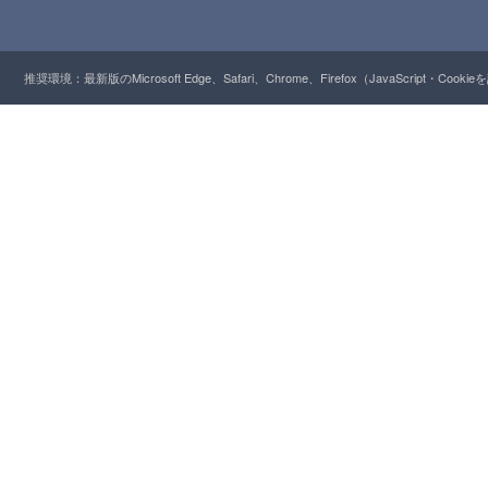
推奨環境：最新版のMicrosoft Edge、Safari、Chrome、Firefox（JavaScript・Cooki