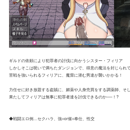
ギルドの依頼により犯罪者の討伐に向かうシスター・フィリア
しかしそこは呪いで満ちたダンジョンで、得意の魔法を封じられ
苦戦を強いられるフィリアに、魔窟に潜む男達が襲いかかる！
力任せに好き放題する盗賊に、媚薬や人身売買をする調薬師、そして
果たしてフィリアは無事に犯罪者達を討伐できるのか──！?
◆戦闘エロ例…セクハラ、強○or催○奉仕、性交