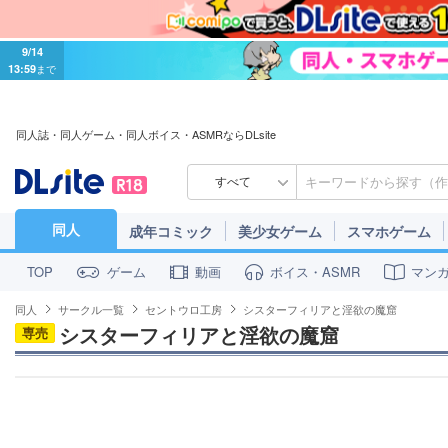
9/14
13:59
まで
同人誌・同人ゲーム・同人ボイス・ASMRならDLsite
すべて
同人
成年コミック
美少女ゲーム
スマホゲーム
ゲーム
動画
ボイス・ASMR
マン
TOP
同人
サークル一覧
セントウロ工房
シスターフィリアと淫欲の魔窟
シスターフィリアと淫欲の魔窟
専売