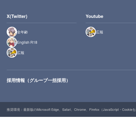
X(Twitter)
Youtube
全年齢
広報
English R18
広報
採用情報（グループ一括採用）
推奨環境：最新版のMicrosoft Edge、Safari、Chrome、Firefox（JavaScript・Cooki