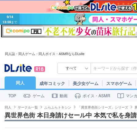
9/14
13:59
まで
同人誌・同人ゲーム・同人ボイス・ASMRならDLsite
すべて
同人
成年コミック
美少女ゲーム
スマホゲーム
ゲーム
動画
ボイス・ASMR
マン
TOP
同人
サークル一覧
ふらふらトキシン
「異世界色街シリーズ」シリーズ
異世界色街 本日身請けセール中 本気で私を身請け