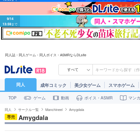
9/14
13:59
まで
同人誌・同人ゲーム・同人ボイス・ASMRならDLsite
すべて
同人
成年コミック
美少女ゲーム
スマホゲーム
ゲーム
動画
ボイス・ASMR
マン
TOP
同人
サークル一覧
Manchineel
Amygdala
Amygdala
専売