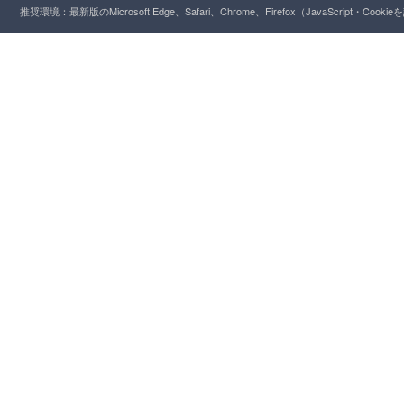
推奨環境：最新版のMicrosoft Edge、Safari、Chrome、Firefox（JavaScript・Cooki