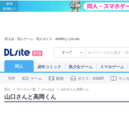
9/14
13:59
まで
同人誌・同人ゲーム・同人ボイス・ASMRならDLsite
すべて
同人
成年コミック
美少女ゲーム
スマホゲーム
ゲーム
動画
ボイス・ASMR
マン
TOP
同人
サークル一覧
からねば
山口さんと高岡くん
山口さんと高岡くん