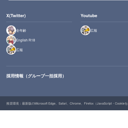
X(Twitter)
Youtube
全年齢
広報
English R18
広報
採用情報（グループ一括採用）
推奨環境：最新版のMicrosoft Edge、Safari、Chrome、Firefox（JavaScript・Cooki