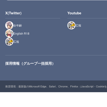
X(Twitter)
Youtube
全年齢
広報
English R18
広報
採用情報（グループ一括採用）
推奨環境：最新版のMicrosoft Edge、Safari、Chrome、Firefox（JavaScript・Cooki