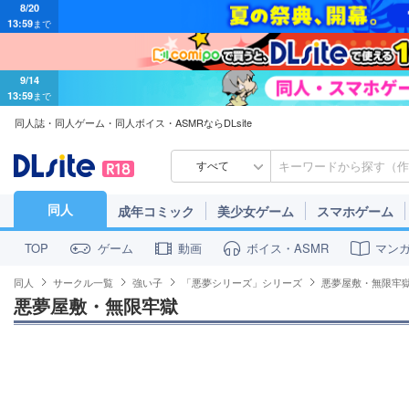
13:59
まで
9/14
13:59
まで
同人誌・同人ゲーム・同人ボイス・ASMRならDLsite
すべて
同人
成年コミック
美少女ゲーム
スマホゲーム
ゲーム
動画
ボイス・ASMR
マン
TOP
同人
サークル一覧
強い子
「悪夢シリーズ」シリーズ
悪夢屋敷・無限牢
悪夢屋敷・無限牢獄