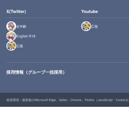
X(Twitter)
Youtube
全年齢
広報
English R18
広報
採用情報（グループ一括採用）
推奨環境：最新版のMicrosoft Edge、Safari、Chrome、Firefox（JavaScript・Cooki