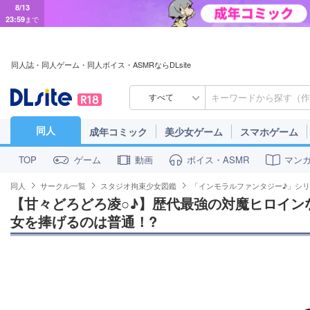
8/13
23:59
まで
同人誌・同人ゲーム・同人ボイス・ASMRならDLsite
すべて
同人
成年コミック
美少女ゲーム
スマホゲーム
ゲーム
動画
ボイス・ASMR
マン
TOP
同人
サークル一覧
スタジオ拘束少女図鑑
「インモラルファンタジー♪」シ
【甘々どろどろ凌○♪】歴代最強の対魔ヒロイン
女を捧げるのは普通！?