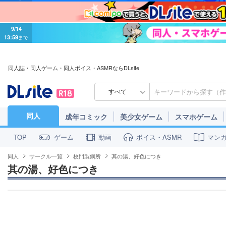
9/14
13:59
まで
同人誌・同人ゲーム・同人ボイス・ASMRならDLsite
すべて
同人
成年コミック
美少女ゲーム
スマホゲーム
ゲーム
動画
ボイス・ASMR
マン
TOP
同人
サークル一覧
校門製鋼所
其の湯、好色につき
其の湯、好色につき