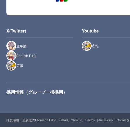
X(Twitter)
Youtube
全年齢
広報
English R18
広報
採用情報（グループ一括採用）
推奨環境：最新版のMicrosoft Edge、Safari、Chrome、Firefox（JavaScript・Cooki