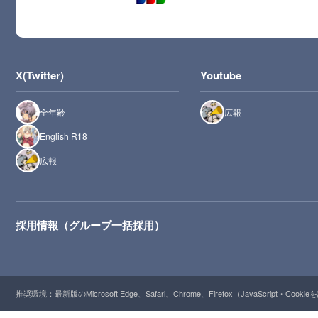
X(Twitter)
Youtube
全年齢
広報
English R18
広報
採用情報（グループ一括採用）
推奨環境：最新版のMicrosoft Edge、Safari、Chrome、Firefox（JavaScript・Cooki