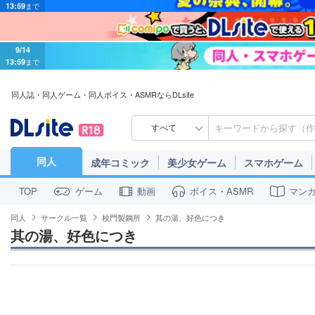
9/14
13:59
まで
同人誌・同人ゲーム・同人ボイス・ASMRならDLsite
すべて
同人
成年コミック
美少女ゲーム
スマホゲーム
ゲーム
動画
ボイス・ASMR
マン
TOP
同人
サークル一覧
校門製鋼所
其の湯、好色につき
其の湯、好色につき