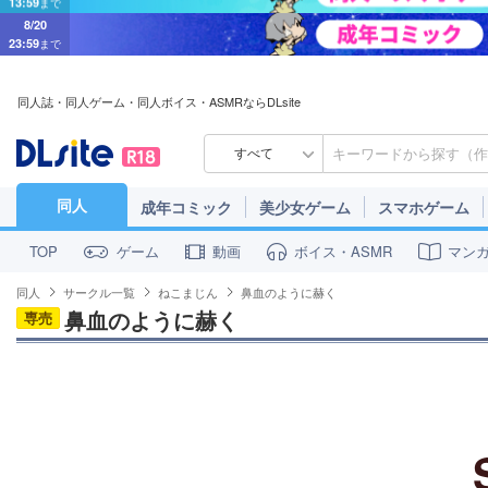
8/20
23:59
まで
同人誌・同人ゲーム・同人ボイス・ASMRならDLsite
すべて
同人
成年コミック
美少女ゲーム
スマホゲーム
ゲーム
動画
ボイス・ASMR
マン
TOP
同人
サークル一覧
ねこまじん
鼻血のように赫く
鼻血のように赫く
専売