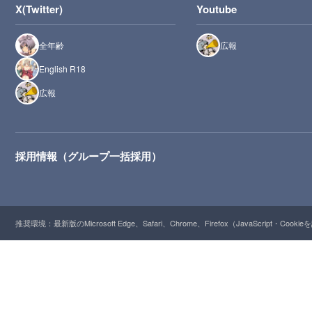
X(Twitter)
Youtube
全年齢
広報
English R18
広報
採用情報（グループ一括採用）
推奨環境：最新版のMicrosoft Edge、Safari、Chrome、Firefox（JavaScript・Cooki