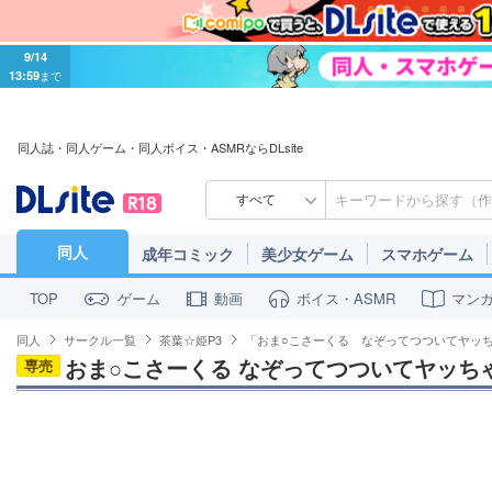
9/14
13:59
まで
同人誌・同人ゲーム・同人ボイス・ASMRならDLsite
すべて
同人
成年コミック
美少女ゲーム
スマホゲーム
ゲーム
動画
ボイス・ASMR
マン
TOP
同人
サークル一覧
茶葉☆姫P3
「おま○こさーくる なぞってつついてヤッ
おま○こさーくる なぞってつついてヤッち
専売