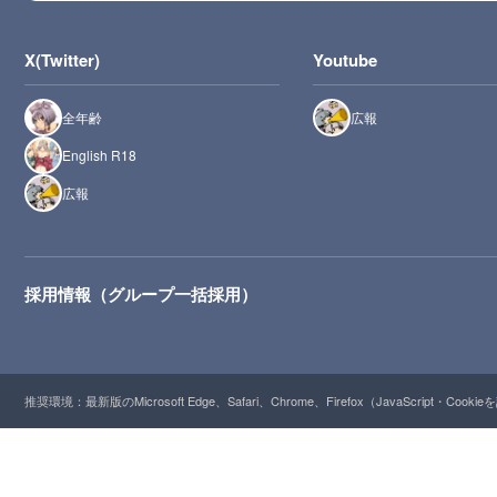
X(Twitter)
Youtube
全年齢
広報
English R18
広報
採用情報（グループ一括採用）
推奨環境：最新版のMicrosoft Edge、Safari、Chrome、Firefox（JavaScript・Cooki