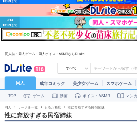
9/14
13:59
まで
同人誌・同人ゲーム・同人ボイス・ASMRならDLsite
すべて
同人
成年コミック
美少女ゲーム
スマホゲーム
ゲーム
動画
ボイス・ASMR
マン
TOP
同人
サークル一覧
もるた商店
性に奔放すぎる民宿姉妹
性に奔放すぎる民宿姉妹