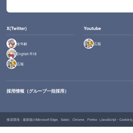
X(Twitter)
Youtube
全年齢
広報
English R18
広報
採用情報（グループ一括採用）
推奨環境：最新版のMicrosoft Edge、Safari、Chrome、Firefox（JavaScript・Cooki