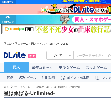
9/14
13:59
まで
同人誌・同人ゲーム・同人ボイス・ASMRならDLsite
すべて
同人
成年コミック
美少女ゲーム
スマホゲーム
ゲーム
動画
ボイス・ASMR
マン
TOP
同人
サークル一覧
Screw-Ball
星は集ばる-Unlimited-
星は集ばる-Unlimited-