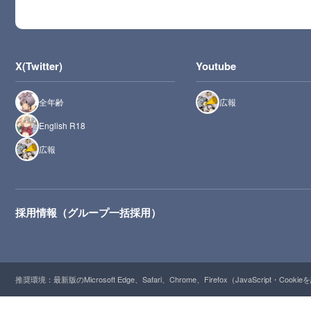
X(Twitter)
Youtube
全年齢
広報
English R18
広報
採用情報（グループ一括採用）
推奨環境：最新版のMicrosoft Edge、Safari、Chrome、Firefox（JavaScript・Cooki