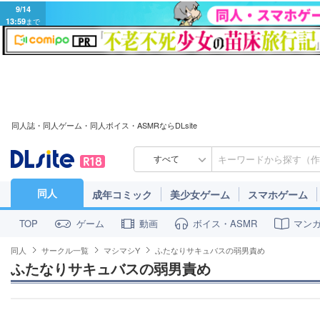
9/14
13:59
まで
同人誌・同人ゲーム・同人ボイス・ASMRならDLsite
すべて
同人
成年コミック
美少女ゲーム
スマホゲーム
ゲーム
動画
ボイス・ASMR
マン
TOP
同人
サークル一覧
マシマシY
ふたなりサキュバスの弱男責め
ふたなりサキュバスの弱男責め