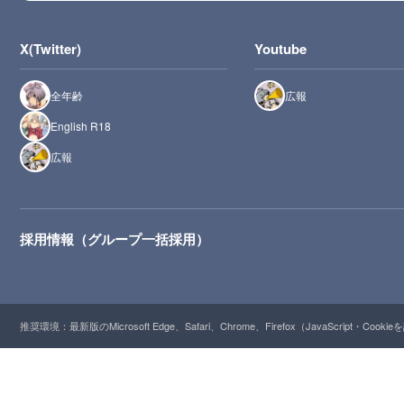
X(Twitter)
Youtube
全年齢
広報
English R18
広報
採用情報（グループ一括採用）
推奨環境：最新版のMicrosoft Edge、Safari、Chrome、Firefox（JavaScript・Cooki