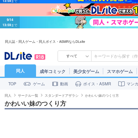
9/14
13:59
まで
同人誌・同人ゲーム・同人ボイス・ASMRならDLsite
すべて
同人
成年コミック
美少女ゲーム
スマホゲーム
ゲーム
動画
ボイス・ASMR
マン
TOP
同人
サークル一覧
スタンダードアザラシ
かわいい妹のつくり方
かわいい妹のつくり方