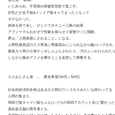
いじめられ、不登校or保健室登校で過ごす。
巨乳だが女子校&インドア陰キャでまったくもって
モテなかった。
肉体を持て余し、ひとりでオナニー三昧の結果
アブノーマルおかずで性癖を拗らせド変態マゾに開眼。
夢は『人間便器にされること』になる。
人間性最底辺のクズ男達に尊厳踏みにじられながら輪○レ○プされ
最低カス男の小便チンポしゃぶらされたり、汚汁ぶっかけられた
しながら惨めアクメを晒すとこを妄想して興奮する。
カスおじさん達 … 匿名希望(30代～50代)
社会的経済的余裕はあるが人間のウンコカスみたいな終わってる
人間の集まり。
SNSで陰キャマゾ姫ちゃん(シヅカのSNSアカウント名)と繋がった
直結金玉脳の異常者ども。
倫理観はケツ拭くのに使ったみたいなクズが、犬の糞にたかる蠅