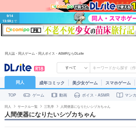
9/14
13:59
まで
同人誌・同人ゲーム・同人ボイス・ASMRならDLsite
すべて
同人
成年コミック
美少女ゲーム
スマホゲーム
ゲーム
動画
ボイス・ASMR
マン
TOP
同人
サークル一覧
三乳亭
人間便器になりたいシヅカちゃん
人間便器になりたいシヅカちゃん