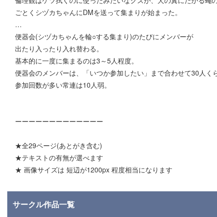
ごとくシヅカちゃんにDMを送って集まりが始まった。
…
便器会(シヅカちゃんを輪○する集まり)のたびにメンバーが
出たり入ったり入れ替わる。
基本的に一度に集まるのは3～5人程度。
便器会のメンバーは、「いつか参加したい」まで合わせて30人く
参加回数が多い常連は10人弱。
ーーーーーーーーーーーーー
★全29ページ(あとがき含む)
★テキストの有無が選べます
★ 画像サイズは 短辺が1200px 程度相当になります
サークル作品一覧