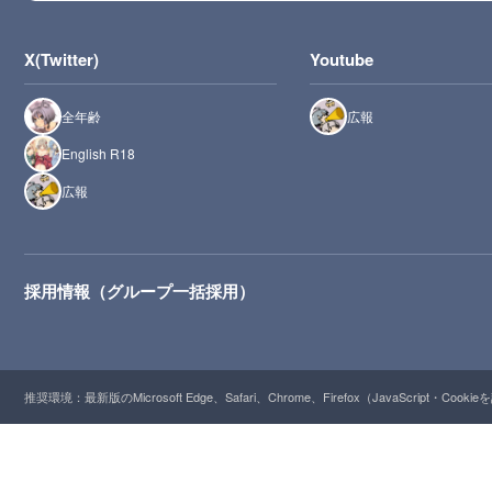
X(Twitter)
Youtube
全年齢
広報
English R18
広報
採用情報（グループ一括採用）
推奨環境：最新版のMicrosoft Edge、Safari、Chrome、Firefox（JavaScript・Cooki