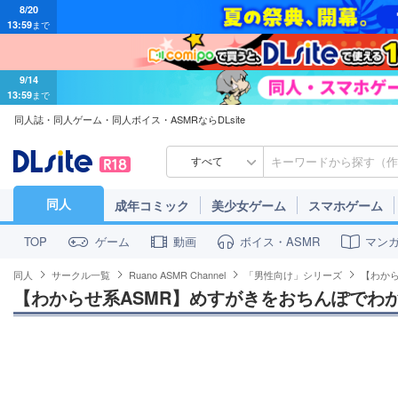
13:59
まで
9/14
13:59
まで
同人誌・同人ゲーム・同人ボイス・ASMRならDLsite
すべて
同人
成年コミック
美少女ゲーム
スマホゲーム
ゲーム
動画
ボイス・ASMR
マン
TOP
同人
サークル一覧
Ruano ASMR Channel
「男性向け」シリーズ
【わから
【わからせ系ASMR】めすがきをおちんぽでわか