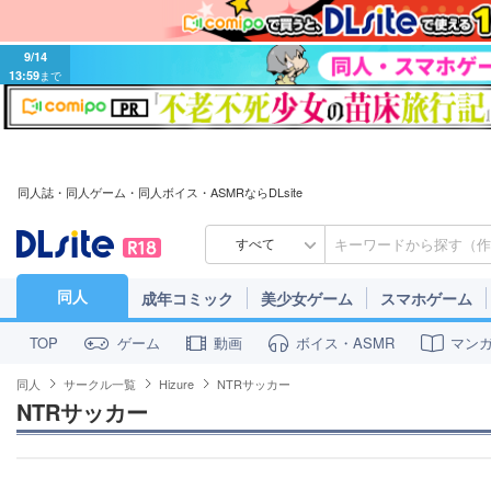
9/14
13:59
まで
同人誌・同人ゲーム・同人ボイス・ASMRならDLsite
すべて
同人
成年コミック
美少女ゲーム
スマホゲーム
ゲーム
動画
ボイス・ASMR
マン
TOP
同人
サークル一覧
Hizure
NTRサッカー
NTRサッカー