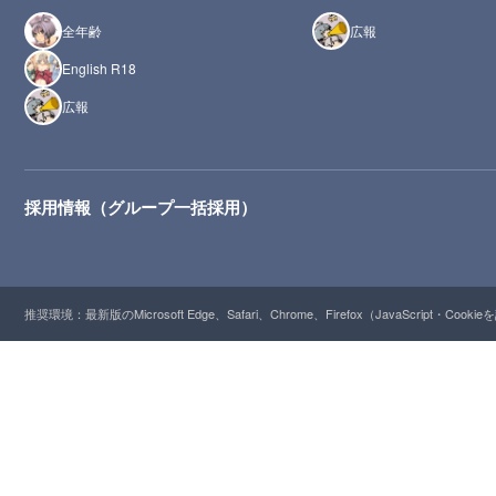
全年齢
広報
English R18
広報
採用情報（グループ一括採用）
推奨環境：最新版のMicrosoft Edge、Safari、Chrome、Firefox（JavaScript・Cooki