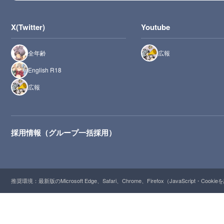
X(Twitter)
Youtube
全年齢
広報
English R18
広報
採用情報（グループ一括採用）
推奨環境：最新版のMicrosoft Edge、Safari、Chrome、Firefox（JavaScript・Cooki