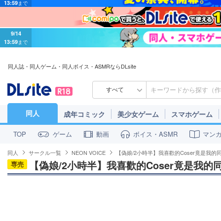
9/14
13:59
まで
同人誌・同人ゲーム・同人ボイス・ASMRならDLsite
すべて
同人
成年コミック
美少女ゲーム
スマホゲーム
ゲーム
動画
ボイス・ASMR
マン
TOP
同人
サークル一覧
NEON VOICE
【偽娘/2小時半】我喜歡的Coser竟是我
【偽娘/2小時半】我喜歡的Coser竟是我
専売