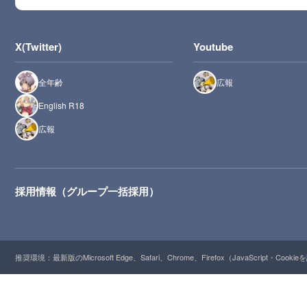
X(Twitter)
Youtube
全年齢
広報
English R18
広報
採用情報（グループ一括採用）
推奨環境：最新版のMicrosoft Edge、Safari、Chrome、Firefox（JavaScript・Cooki