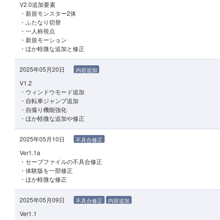
V2.0追加要素
・新規モンスター2体
・ふたなり切替
・一人称視点
・新規モーション
・ほか軽微な追加と修正
2025年05月20日
内容追加
V1.2
・ウィンドウモード追加
・自転車ジャンプ追加
・自撮り機能強化
・ほか軽微な追加や修正
2025年05月10日
不具合修正
Ver1.1a
・セーブファイルの不具合修正
・体験版を一部修正
・ほか軽微な修正
2025年05月09日
不具合修正
内容追加
Ver1.1