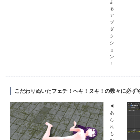
よ
る
ア
ブ
ダ
ク
シ
ョ
ン
！
こだわりぬいたフェチ！ヘキ！ヌキ！の数々に必ず
◀
あ
ら
れ
も
な