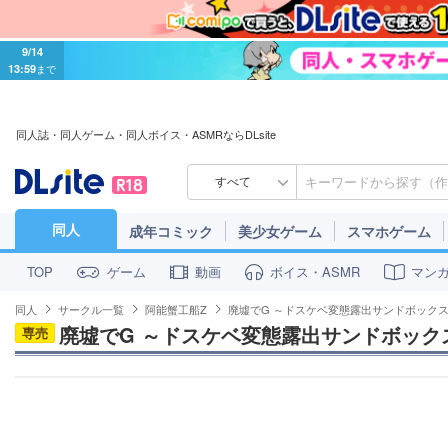
9/14
13:59
まで
同人誌・同人ゲーム・同人ボイス・ASMRならDLsite
すべて
同人
成年コミック
美少女ゲーム
スマホゲーム
ゲーム
動画
ボイス・ASMR
マン
TOP
同人
サークル一覧
阿能蟹工船Z
廃墟でG ～ドスケベ変態露出サンドボック
廃墟でG ～ドスケベ変態露出サンドボック
専売