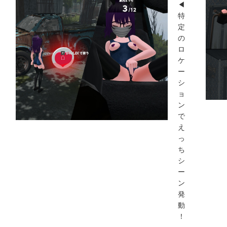
◀
特
定
の
ロ
ケ
ー
シ
ョ
ン
で
え
っ
ち
シ
ー
ン
発
動
！