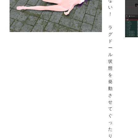
い
！
ラ
グ
ド
ー
ル
状
態
を
発
動
さ
せ
て
ぐ
っ
た
り