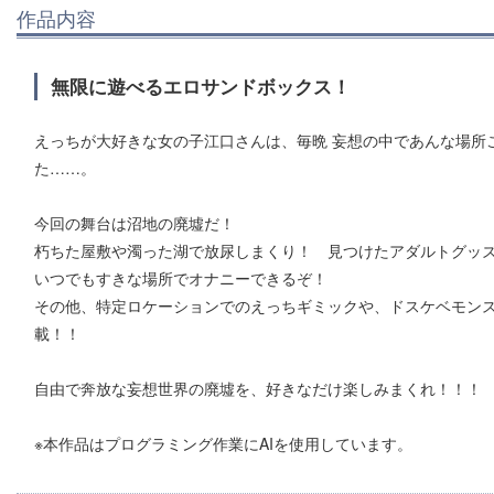
作品内容
無限に遊べるエロサンドボックス！
えっちが大好きな女の子江口さんは、毎晩 妄想の中であんな場所
た……。
今回の舞台は沼地の廃墟だ！
朽ちた屋敷や濁った湖で放尿しまくり！ 見つけたアダルトグッ
いつでもすきな場所でオナニーできるぞ！
その他、特定ロケーションでのえっちギミックや、ドスケベモン
載！！
自由で奔放な妄想世界の廃墟を、好きなだけ楽しみまくれ！！！
※本作品はプログラミング作業にAIを使用しています。