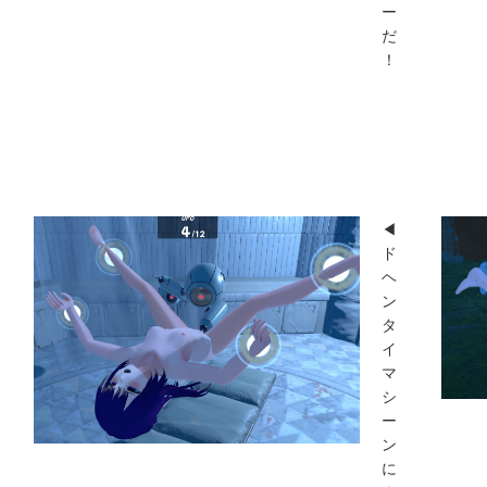
ー
だ
！
◀
ド
ヘ
ン
タ
イ
マ
シ
ー
ン
に