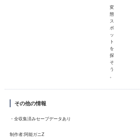
変
態
ス
ポ
ッ
ト
を
探
そ
う
。
その他の情報
・全収集済みセーブデータあり
制作者:阿能ガニZ