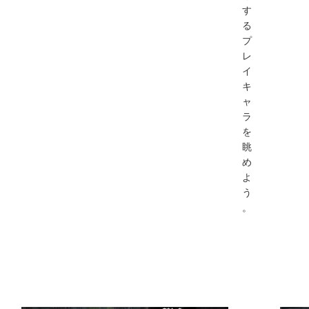
す
る
プ
レ
イ
キ
ャ
ラ
を
眺
め
よ
う
。