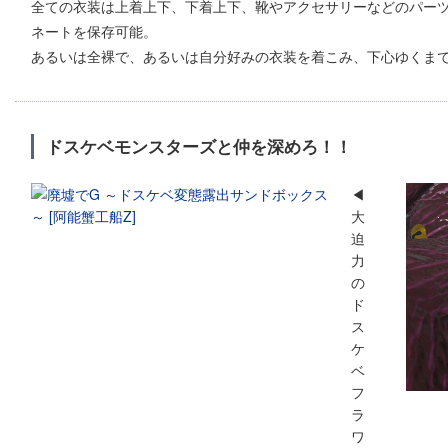
全ての衣装は上着上下、下着上下、靴やアクセサリーなどのパー
ネートを保存可能。
あるいは全裸で、あるいは自分好みの衣装を着こみ、下心ゆくま
ドスケベモンスターズと仲を深めろ！！
◀
大
迫
力
の
ド
ス
ケ
ベ
フ
ラ
ワ