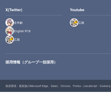
X(Twitter)
Youtube
全年齢
広報
English R18
広報
採用情報（グループ一括採用）
推奨環境：最新版のMicrosoft Edge、Safari、Chrome、Firefox（JavaScript・Cooki