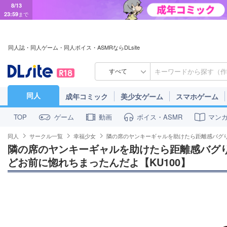
8/13
23:59
まで
同人誌・同人ゲーム・同人ボイス・ASMRならDLsite
すべて
同人
成年コミック
美少女ゲーム
スマホゲーム
ゲーム
動画
ボイス・ASMR
マン
TOP
同人
サークル一覧
幸福少女
隣の席のヤンキーギャルを助けたら距離感バグり
隣の席のヤンキーギャルを助けたら距離感バグり
どお前に惚れちまったんだよ【KU100】