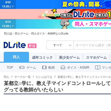
13:59
まで
9/14
13:59
まで
同人誌・同人ゲーム・同人ボイス・ASMRならDLsite
すべて
同人
成年コミック
美少女ゲーム
スマホゲーム
ゲーム
動画
ボイス・ASMR
マン
TOP
同人
サークル一覧
たいぷはてな
某都立○学に、教え子マインドコントロー
某都立○学に、教え子マインドコントロールし
グってる教師がいたらしい