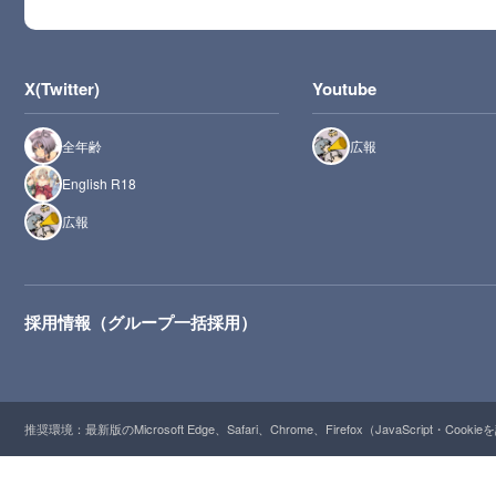
X(Twitter)
Youtube
全年齢
広報
English R18
広報
採用情報（グループ一括採用）
推奨環境：最新版のMicrosoft Edge、Safari、Chrome、Firefox（JavaScript・Cooki