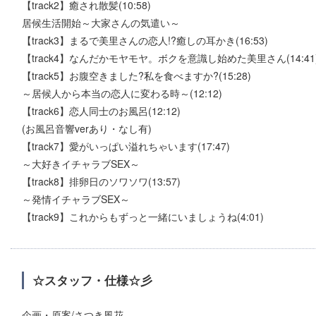
【track2】癒され散髪(10:58)
居候生活開始～大家さんの気遣い～
【track3】まるで美里さんの恋人!?癒しの耳かき(16:53)
【track4】なんだかモヤモヤ。ボクを意識し始めた美里さん(14:41
【track5】お腹空きました?私を食べますか?(15:28)
～居候人から本当の恋人に変わる時～(12:12)
【track6】恋人同士のお風呂(12:12)
(お風呂音響verあり・なし有)
【track7】愛がいっぱい溢れちゃいます(17:47)
～大好きイチャラブSEX～
【track8】排卵日のソワソワ(13:57)
～発情イチャラブSEX～
【track9】これからもずっと一緒にいましょうね(4:01)
☆スタッフ・仕様☆彡
企画・原案/さつき風花