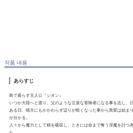
작품 내용
あらすじ
島で暮らす主人公『シオン』
いつか大陸へと渡り、父のような立派な冒険者になる事を志し、
ある日、晴天にもかかわらず辺りが暗くなった事から異変は始ま
が分かる。
人々から魔力として精を吸収し、ときには命まで奪う淫魔を討つ
た……。