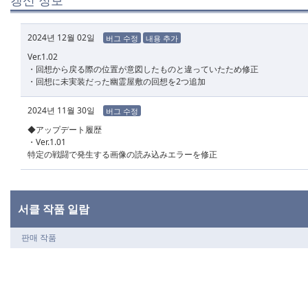
갱신 정보
2024년 12월 02일
버그 수정
내용 추가
Ver.1.02
・回想から戻る際の位置が意図したものと違っていたため修正
・回想に未実装だった幽霊屋敷の回想を2つ追加
2024년 11월 30일
버그 수정
◆アップデート履歴
・Ver.1.01
特定の戦闘で発生する画像の読み込みエラーを修正
서클 작품 일람
판매 작품