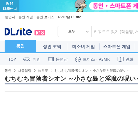
9/14
13:59
까지
동인지・동인 게임・동인 보이스・ASMR은 DLsite
모두
동인
성인 코믹
미소녀 게임
스마트폰 게임
게임
동영상
보이스・ASMR
만화
TOP
동인
서클일람
冥月亭
むちむち冒険者シオン ～小さな島と淫魔の呪い～
むちむち冒険者シオン ～小さな島と淫魔の呪い