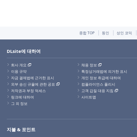
종합 TOP
동인
성인 코믹
DLsite에 대하여
회사 개요
채용 정보
이용 규약
특정상거래법에 의거한 표시
자금 결제법에 근거한 표시
개인 정보 취급에 대하여
외부 송신 규율에 관한 공표
컴플라이언스 폴리시
저작권과 부정 억세스
고객 갑질 대응 지침
링크에 대하여
사이트맵
그 외 정보
지불 & 포인트