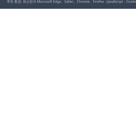
추천 환경: 최신판의 Microsoft Edge、Safari、Chrome、Firefox（JavaScript・Coo