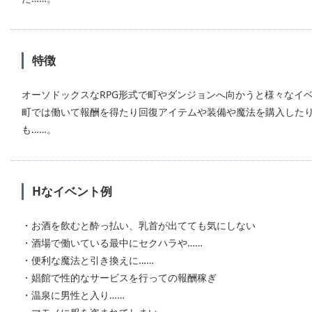
特徴
オーソドックスなRPG形式で町やダンジョンへ向かうと様々なイ
町では働いて報酬を得たり回復アイテムや装備や魔法を購入した
も……。
Hなイベント例
・お酒を飲むと酔っ払い、乳首が出てても気にしない
・酒場で働いている最中にセクハラや……
・便利な魔法と引き換えに……
・娼館で性的なサービスを行っての報酬稼ぎ
・温泉に男性と入り……