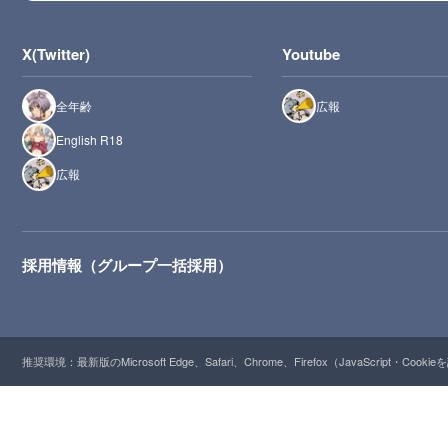
X(Twitter)
Youtube
全年齢
広報
English R18
広報
採用情報（グループ一括採用）
推奨環境：最新版のMicrosoft Edge、Safari、Chrome、Firefox（JavaScript・Cooki