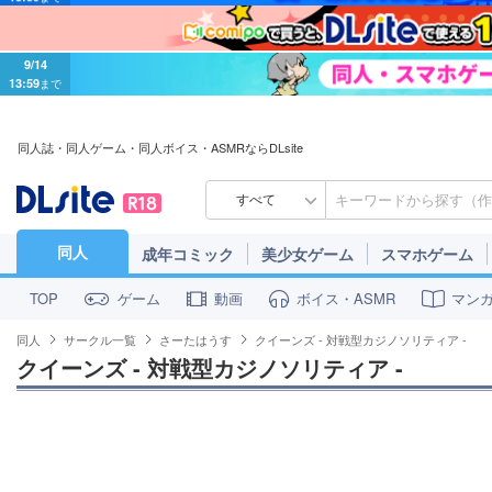
9/14
13:59
まで
同人誌・同人ゲーム・同人ボイス・ASMRならDLsite
すべて
同人
成年コミック
美少女ゲーム
スマホゲーム
ゲーム
動画
ボイス・ASMR
マン
TOP
同人
サークル一覧
さーたはうす
クイーンズ - 対戦型カジノソリティア -
クイーンズ - 対戦型カジノソリティア -