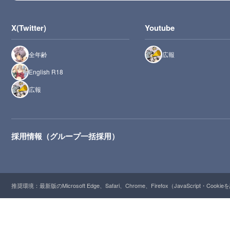
X(Twitter)
Youtube
全年齢
広報
English R18
広報
採用情報（グループ一括採用）
推奨環境：最新版のMicrosoft Edge、Safari、Chrome、Firefox（JavaScript・Cooki