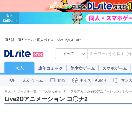
9/14
13:59
まで
同人誌・同人ゲーム・同人ボイス・ASMRならDLsite
すべて
同人
成年コミック
美少女ゲーム
スマホゲーム
ゲーム
動画
ボイス・ASMR
マン
TOP
同人
サークル一覧
Foulo_paints
「ブルアカ Live2Dアニメーション」シリ
Live2Dアニメーション コ〇ナ2