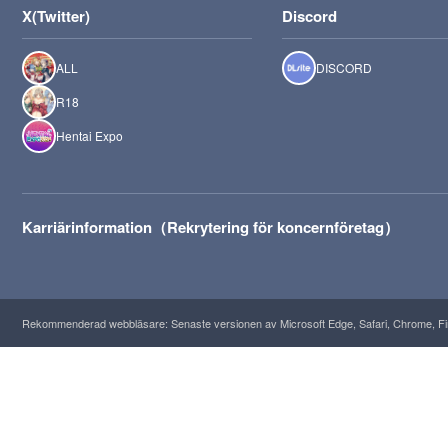
X(Twitter)
Discord
ALL
DISCORD
R18
Hentai Expo
Karriärinformation（Rekrytering för koncernföretag）
Rekommenderad webbläsare: Senaste versionen av Microsoft Edge, Safari, Chrome, Fir