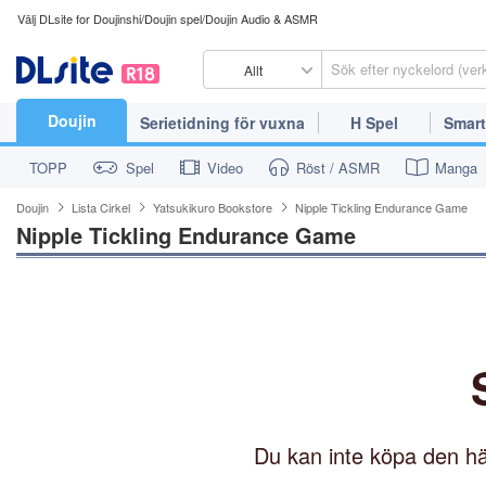
Välj DLsite for Doujinshi/Doujin spel/Doujin Audio & ASMR
Allt
Doujin
Serietidning för vuxna
H Spel
Smart
TOPP
Spel
Video
Röst / ASMR
Manga
Doujin
Lista Cirkel
Yatsukikuro Bookstore
Nipple Tickling Endurance Game
Nipple Tickling Endurance Game
Du kan inte köpa den hä