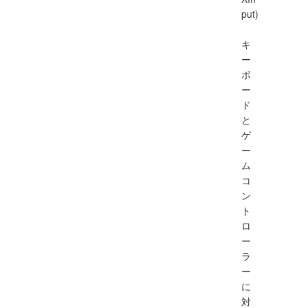
put)
キ
ー
ボ
ー
ド
と
ゲ
ー
ム
コ
ン
ト
ロ
ー
ラ
ー
に
対