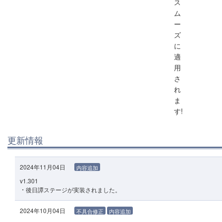
ス
ム
ー
ズ
に
適
用
さ
れ
ま
す!
更新情報
2024年11月04日
内容追加
v1.301
⠐ 後日譚ステージが実装されました。
2024年10月04日
不具合修正
内容追加