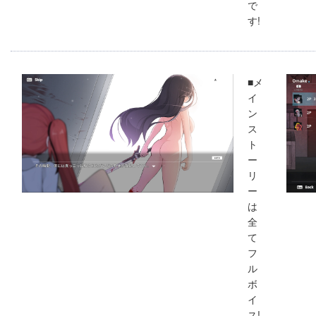
で
す!
■メ
イ
ン
ス
ト
ー
リ
ー
は
全
て
フ
ル
ボ
イ
ス!