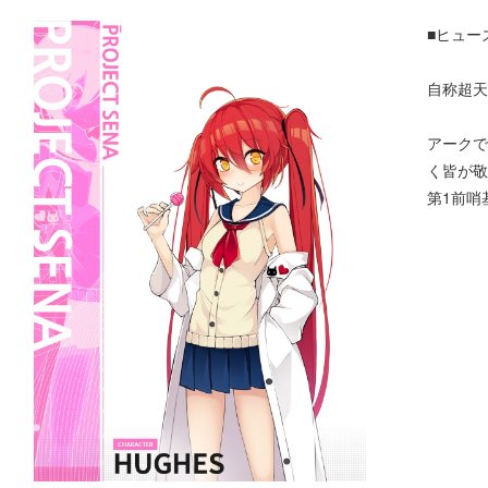
■ヒューズ
自称超天
アークで
く皆が敬
第1前哨