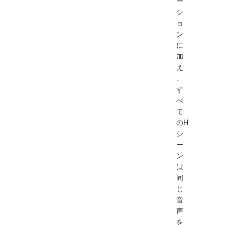
ー
シ
ョ
ン
に
加
え
、
す
べ
て
のH
シ
ー
ン
は
同
じ
音
声
を