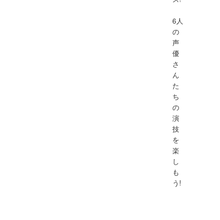
6人
の
声
優
さ
ん
た
ち
の
演
技
を
楽
し
も
う!