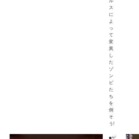
ル
ス
に
よ
っ
て
変
異
し
た
ゾ
ン
ビ
た
ち
を
倒
そ
う!
■ゲ