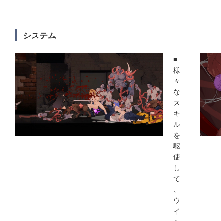
システム
■
様
々
な
ス
キ
ル
を
駆
使
し
て
、
ウ
イ