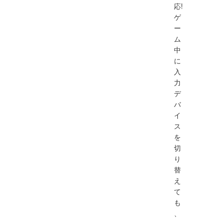
応!
ゲ
ー
ム
中
に
入
力
デ
バ
イ
ス
を
切
り
替
え
て
も
、