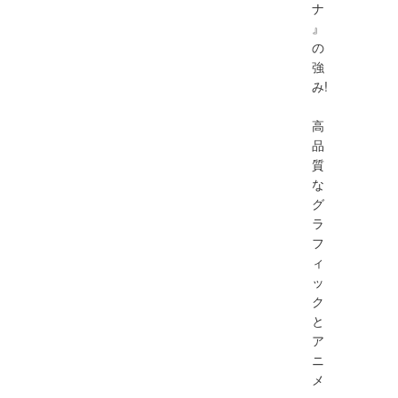
ナ
』
の
強
み!
高
品
質
な
グ
ラ
フ
ィ
ッ
ク
と
ア
ニ
メ