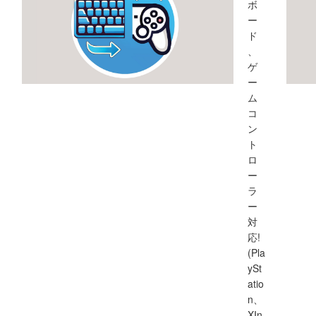
ボ
ー
ド
、
ゲ
ー
ム
コ
ン
ト
ロ
ー
ラ
ー
対
応!
(Pla
ySt
atio
n、
XIn