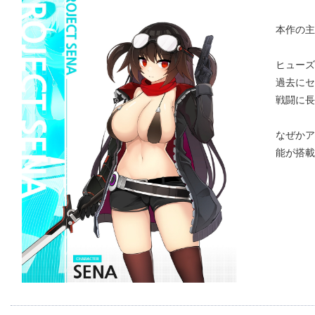
本作の主
ヒューズ
過去にセ
戦闘に長
なぜかア
能が搭載