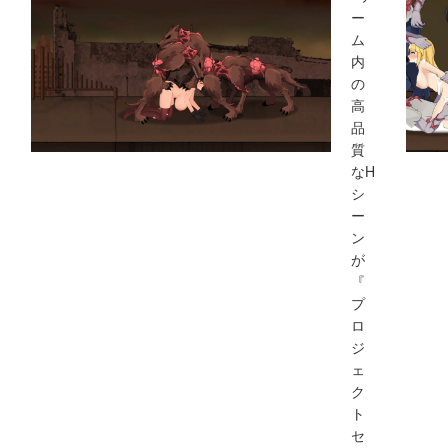
ー
ム
内
の
高
品
質
なH
シ
ー
ン
が
『
プ
ロ
ジ
ェ
ク
ト
セ