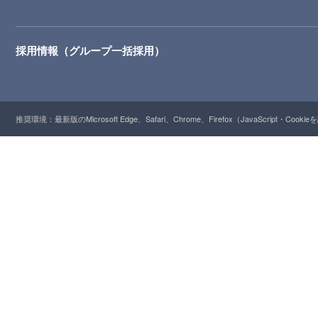
採用情報（グループ一括採用）
推奨環境：最新版のMicrosoft Edge、Safari、Chrome、Firefox（JavaScript・Cooki