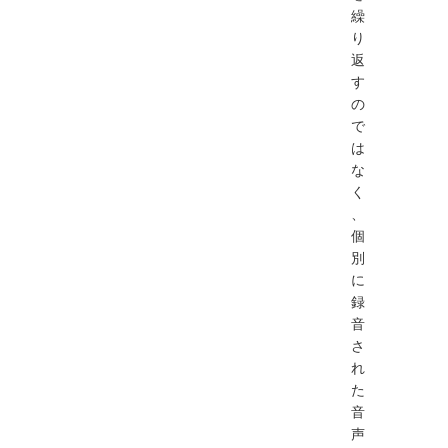
繰
り
返
す
の
で
は
な
く
、
個
別
に
録
音
さ
れ
た
音
声