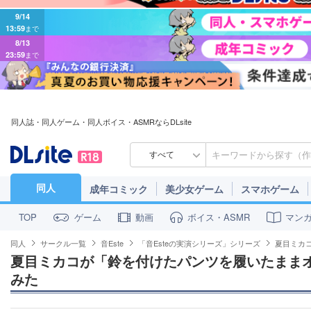
9/14
13:59
まで
8/13
23:59
まで
同人誌・同人ゲーム・同人ボイス・ASMRならDLsite
すべて
同人
成年コミック
美少女ゲーム
スマホゲーム
ゲーム
動画
ボイス・ASMR
マン
TOP
同人
サークル一覧
音Este
「音Esteの実演シリーズ」シリーズ
夏目ミカ
夏目ミカコが「鈴を付けたパンツを履いたまま
みた