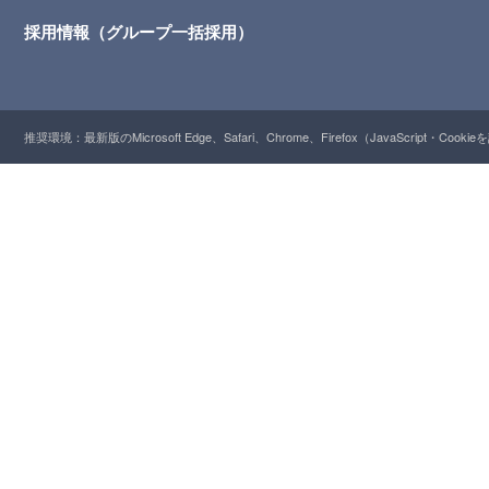
採用情報（グループ一括採用）
推奨環境：最新版のMicrosoft Edge、Safari、Chrome、Firefox（JavaScript・Cooki