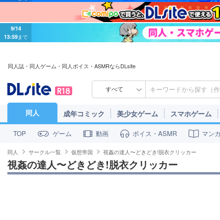
9/14
13:59
まで
同人誌・同人ゲーム・同人ボイス・ASMRならDLsite
すべて
同人
成年コミック
美少女ゲーム
スマホゲーム
ゲーム
動画
ボイス・ASMR
マン
TOP
同人
サークル一覧
仮想帝国
視姦の達人〜どきどき!脱衣クリッカー
視姦の達人〜どきどき!脱衣クリッカー