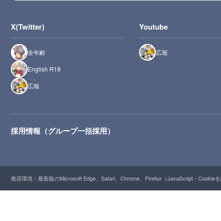
X(Twitter)
Youtube
全年齢
広報
English R18
広報
採用情報（グループ一括採用）
推奨環境：最新版のMicrosoft Edge、Safari、Chrome、Firefox（JavaScript・Cooki