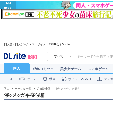
9/14
13:59
まで
同人誌・同人ゲーム・同人ボイス・ASMRならDLsite
すべて
同人
成年コミック
美少女ゲーム
スマホゲーム
ゲーム
動画
ボイス・ASMR
マン
TOP
同人
サークル一覧
第46騎士団
催○メ○ガキ症候群
催○メ○ガキ症候群