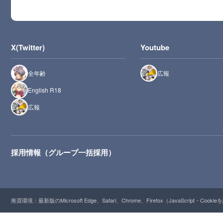
X(Twitter)
Youtube
全年齢
広報
English R18
広報
採用情報（グループ一括採用）
推奨環境：最新版のMicrosoft Edge、Safari、Chrome、Firefox（JavaScript・Cooki