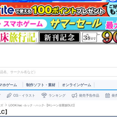
マホゲーム
制作ソフト・素材
オンラインゲーム
ガ
CG・イラスト
ランキング
発売予告作品
発
ーズ
LOOK.hac -ルック・ハック-【Hシーン全開放DLC】
LC】