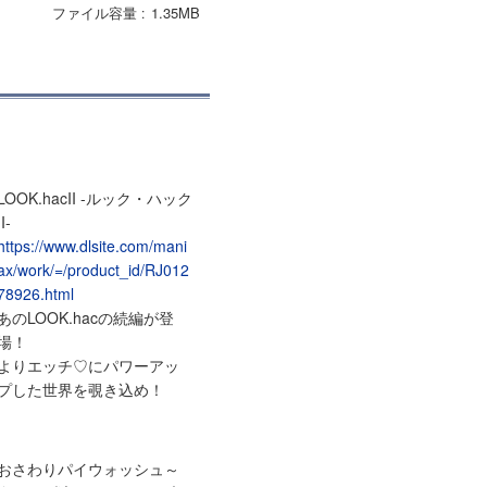
ファイル容量
1.35MB
LOOK.hacII -ルック・ハック
II-
https://www.dlsite.com/mani
ax/work/=/product_id/RJ012
78926.html
あのLOOK.hacの続編が登
場！
よりエッチ♡にパワーアッ
プした世界を覗き込め！
おさわりパイウォッシュ～