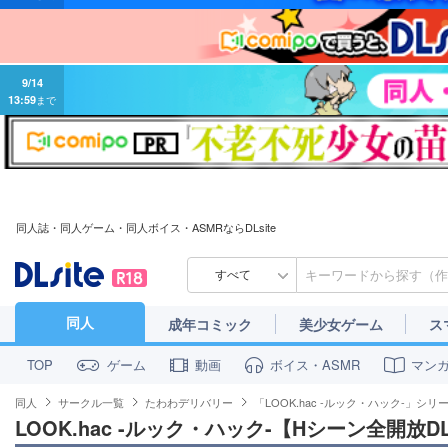
9/14
13:59
まで
同人誌・同人ゲーム・同人ボイス・ASMRならDLsite
すべて
同人
成年コミック
美少女ゲーム
ス
ゲーム
動画
ボイス・ASMR
マン
TOP
同人
サークル一覧
たわわデリバリー
「LOOK.hac -ルック・ハック-」シリ
LOOK.hac -ルック・ハック-【Hシーン全開放D