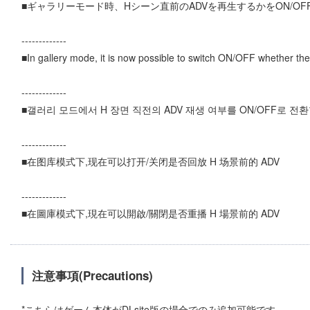
■ギャラリーモード時、Hシーン直前のADVを再生するかをON/O
-------------
■In gallery mode, it is now possible to switch ON/OFF whether th
-------------
■갤러리 모드에서 H 장면 직전의 ADV 재생 여부를 ON/OFF로 전
-------------
■在图库模式下,现在可以打开/关闭是否回放 H 场景前的 ADV
-------------
■在圖庫模式下,現在可以開啟/關閉是否重播 H 場景前的 ADV
注意事項(Precautions)
*こちらはゲーム本体がDLsite版の場合でのみ追加可能です。