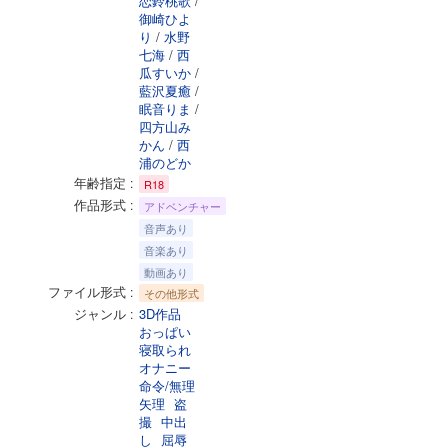
恋鈴桃歌
/
御崎ひよ
り
/
水野
七海
/
西
瓜すいか
/
藍沢夏癒
/
眠音りま
/
四方山み
かん
/
西
浦のどか
年齢指定
R18
作品形式
アドベンチャー
音声あり
音楽あり
動画あり
ファイル形式
その他形式
ジャンル
3D作品
おっぱい
寝取られ
オナニー
命令/無理
矢理
盗
撮
中出
し
屈辱