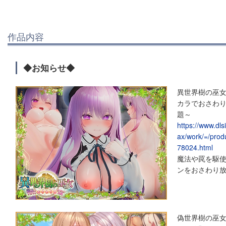
作品内容
◆お知らせ◆
異世界樹の巫
カラでおさわり
題～
https://www.dl
ax/work/=/prod
78024.html
魔法や罠を駆
ンをおさわり
偽世界樹の巫