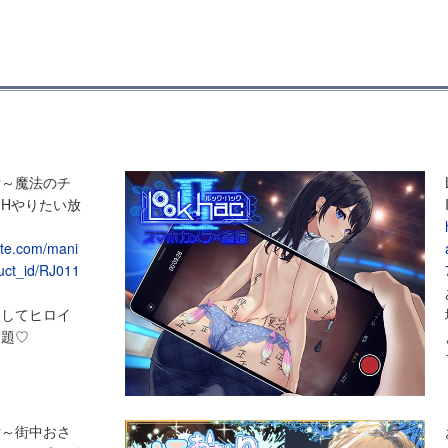
女～魔法のチ
Hやりたい放
site.com/mani
uct_id/RJ011
使してヒロイ
放題♡
女～街中おさ