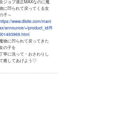
全ジョブ適正MAXなのに魔
物に凹られて戻ってくる女
の子～
https://www.dlsite.com/mani
ax/announce/=/product_id/R
J01493969.html
魔物に凹られて戻ってきた
女の子を
丁寧に洗って・おさわりし
て癒してあげよう♡