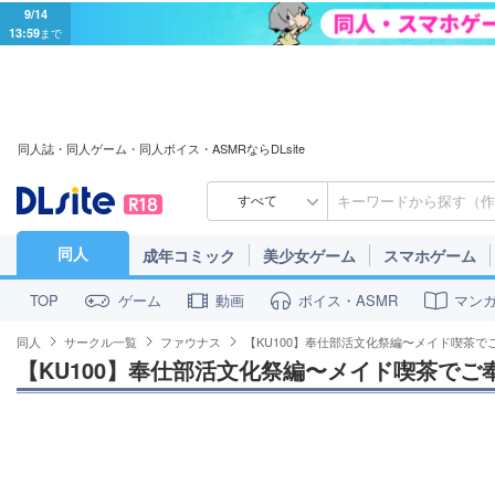
9/14
13:59
まで
同人誌・同人ゲーム・同人ボイス・ASMRならDLsite
すべて
同人
成年コミック
美少女ゲーム
スマホゲーム
ゲーム
動画
ボイス・ASMR
マン
TOP
同人
サークル一覧
ファウナス
【KU100】奉仕部活文化祭編〜メイド喫茶で
【KU100】奉仕部活文化祭編〜メイド喫茶でご