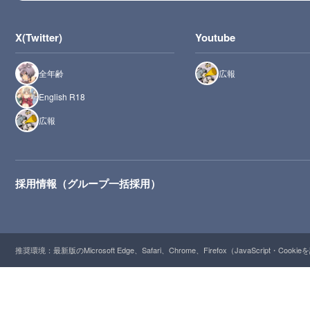
X(Twitter)
Youtube
全年齢
広報
English R18
広報
採用情報（グループ一括採用）
推奨環境：最新版のMicrosoft Edge、Safari、Chrome、Firefox（JavaScript・Cooki