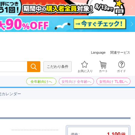
関連サービス
Language
こだわり条件
検索
お気に入り
カート
ガイド
全年齢向けへ
女性向け 全年齢へ
女性向け TL/BLへ
売カレンダー
1,100
価格
円