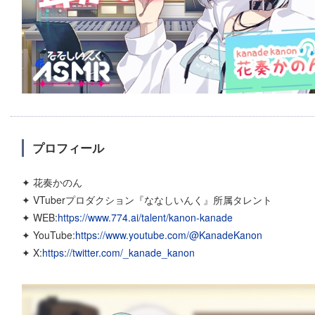
プロフィール
✦ 花奏かのん
✦ VTuberプロダクション『ななしいんく』所属タレント
✦ WEB:
https://www.774.ai/talent/kanon-kanade
✦ YouTube:
https://www.youtube.com/@KanadeKanon
✦ X:
https://twitter.com/_kanade_kanon