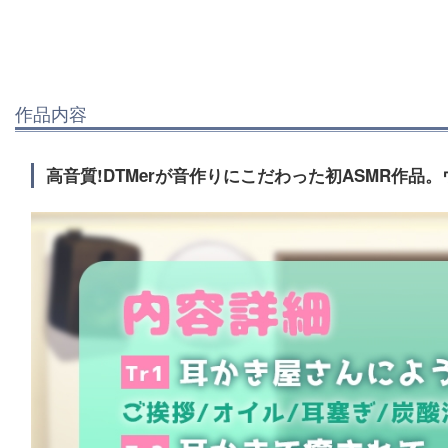
作品内容
高音質!DTMerが音作りにこだわった初ASMR作