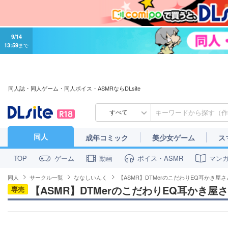
9/14
13:59
まで
同人誌・同人ゲーム・同人ボイス・ASMRならDLsite
すべて
同人
成年コミック
美少女ゲーム
ス
ゲーム
動画
ボイス・ASMR
マン
TOP
同人
サークル一覧
ななしいんく
【ASMR】DTMerのこだわりEQ耳かき屋さ
【ASMR】DTMerのこだわりEQ耳かき屋
専売