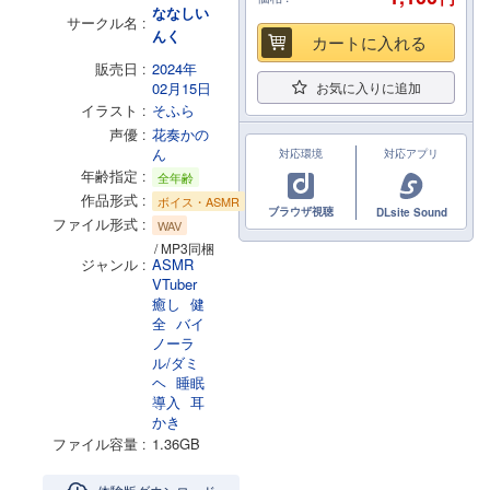
ななしい
サークル名
んく
カートに入れる
販売日
2024年
02月15日
お気に入りに追加
イラスト
そふら
声優
花奏かの
ん
対応環境
対応アプリ
年齢指定
全年齢
作品形式
ボイス・ASMR
ブラウザ視聴
DLsite Sound
ファイル形式
WAV
/ MP3同梱
ジャンル
ASMR
VTuber
癒し
健
全
バイ
ノーラ
ル/ダミ
ヘ
睡眠
導入
耳
かき
ファイル容量
1.36GB