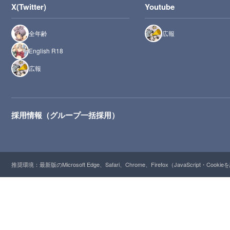
X(Twitter)
Youtube
全年齢
広報
English R18
広報
採用情報（グループ一括採用）
推奨環境：最新版のMicrosoft Edge、Safari、Chrome、Firefox（JavaScript・Cooki