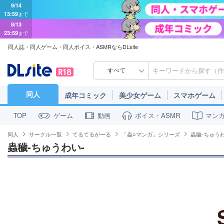
9/14
13:59
まで
8/13
23:59
まで
同人誌・同人ゲーム・同人ボイス・ASMRならDLsite
すべて
同人
成年コミック
美少女ゲーム
スマホゲーム
ゲーム
動画
ボイス・ASMR
マン
TOP
同人
サークル一覧
てるてるがーる
「蟲○マンガ」シリーズ
蟲穢-ちゅうわ
蟲穢-ちゅうわい-