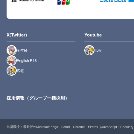
X(Twitter)
Youtube
全年齢
広報
English R18
広報
採用情報（グループ一括採用）
推奨環境：最新版のMicrosoft Edge、Safari、Chrome、Firefox（JavaScript・Cooki