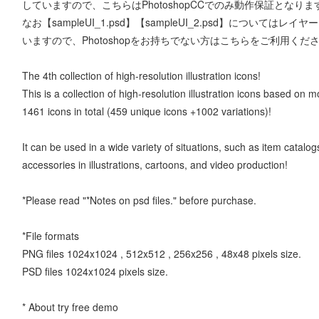
していますので、こちらはPhotoshopCCでのみ動作保証となりま
なお【sampleUI_1.psd】【sampleUI_2.psd】につい
いますので、Photoshopをお持ちでない方はこちらをご利用くだ
The 4th collection of high-resolution illustration icons!
This is a collection of high-resolution illustration icons based on
1461 icons in total (459 unique icons +1002 variations)!
It can be used in a wide variety of situations, such as item catal
accessories in illustrations, cartoons, and video production!
*Please read "*Notes on psd files." before purchase.
*File formats
PNG files 1024x1024 , 512x512 , 256x256 , 48x48 pixels size.
PSD files 1024x1024 pixels size.
* About try free demo