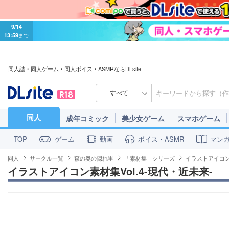
9/14
13:59
まで
同人誌・同人ゲーム・同人ボイス・ASMRならDLsite
すべて
同人
成年コミック
美少女ゲーム
スマホゲーム
ゲーム
動画
ボイス・ASMR
マン
TOP
同人
サークル一覧
森の奥の隠れ里
「素材集」シリーズ
イラストアイコン素
イラストアイコン素材集Vol.4-現代・近未来-