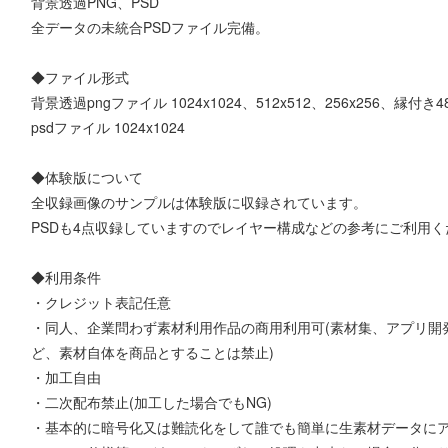
背景透過PNG、PSD
全データの未統合PSDファイル完備。
◆ファイル形式
背景透過pngファイル 1024x1024、512x512、256x256、縁付き48
psdファイル 1024x1024
◆体験版について
全収録画像のサンプルは体験版に収録されています。
PSDも4点収録していますのでレイヤー構成などの参考にご利用く
◆利用条件
・クレジット表記任意
・同人、企業問わず素材利用作品の商用利用可(素材集、アプリ開
ど、素材自体を商品とすることは禁止)
・加工自由
・二次配布禁止(加工した場合でもNG)
・基本的に暗号化又は難読化をして誰でも簡単に生素材データに