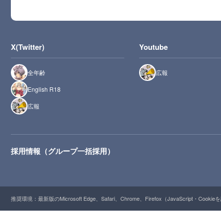
X(Twitter)
Youtube
全年齢
広報
English R18
広報
採用情報（グループ一括採用）
推奨環境：最新版のMicrosoft Edge、Safari、Chrome、Firefox（JavaScript・Cooki