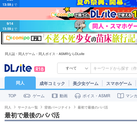
9/14
13:59
まで
同人誌・同人ゲーム・同人ボイス・ASMRならDLsite
すべて
同人
成年コミック
美少女ゲーム
スマホゲーム
ゲーム
動画
ボイス・ASMR
マン
TOP
同人
サークル一覧
背徳パージナイト
最初で最後のパパ活
最初で最後のパパ活