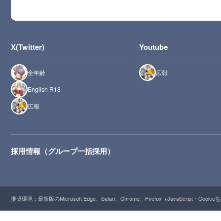
X(Twitter)
Youtube
全年齢
広報
English R18
広報
採用情報（グループ一括採用）
推奨環境：最新版のMicrosoft Edge、Safari、Chrome、Firefox（JavaScript・Cooki