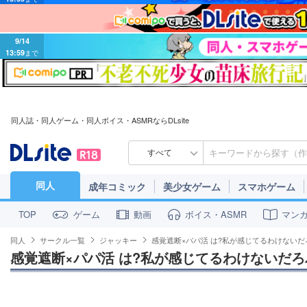
9/14
13:59
まで
同人誌・同人ゲーム・同人ボイス・ASMRならDLsite
すべて
同人
成年コミック
美少女ゲーム
スマホゲーム
ゲーム
動画
ボイス・ASMR
マン
TOP
同人
サークル一覧
ジャッキー
感覚遮断×パパ活 は?私が感じてるわけないだ
感覚遮断×パパ活 は?私が感じてるわけないだ