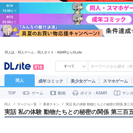
9/14
13:59
まで
8/13
23:59
まで
同人誌・同人ゲーム・同人ボイス・ASMRならDLsite
すべて
同人
成年コミック
美少女ゲーム
スマホゲーム
ゲーム
動画
ボイス・ASMR
マン
TOP
同人
サークル一覧
勇者チキン
実話 私の体験 動物たちとの秘密の関係 第三
実話 私の体験 動物たちとの秘密の関係 第三百