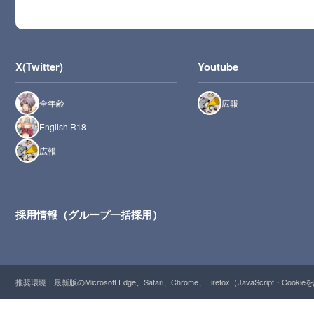
X(Twitter)
Youtube
全年齢
広報
English R18
広報
採用情報（グループ一括採用）
推奨環境：最新版のMicrosoft Edge、Safari、Chrome、Firefox（JavaScript・Cooki