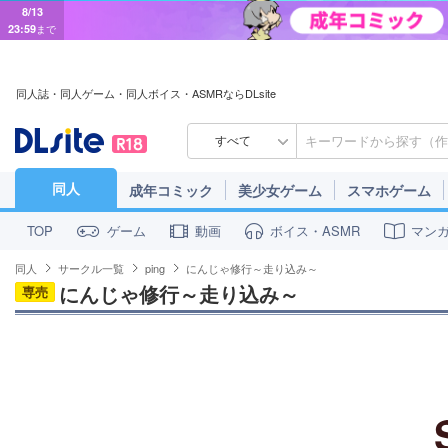
8/13
23:59
まで
同人誌・同人ゲーム・同人ボイス・ASMRならDLsite
すべて
同人
成年コミック
美少女ゲーム
スマホゲーム
ゲーム
動画
ボイス・ASMR
マン
TOP
同人
サークル一覧
ping
にんじゃ修行～走り込み～
にんじゃ修行～走り込み～
専売