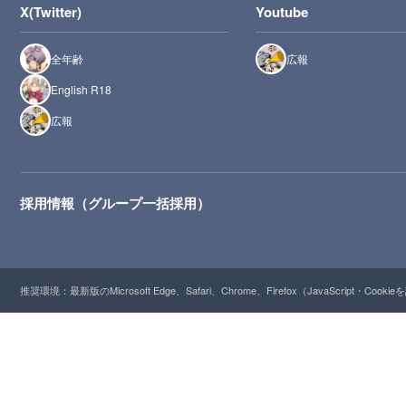
X(Twitter)
Youtube
全年齢
広報
English R18
広報
採用情報（グループ一括採用）
推奨環境：最新版のMicrosoft Edge、Safari、Chrome、Firefox（JavaScript・Cooki