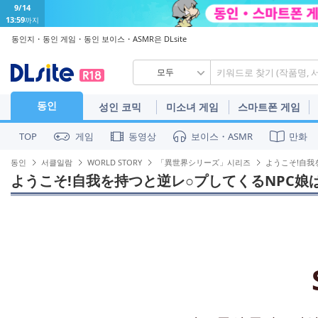
9/14
13:59
까지
동인지・동인 게임・동인 보이스・ASMR은 DLsite
모두
동인
성인 코믹
미소녀 게임
스마트폰 게임
게임
동영상
보이스・ASMR
만화
TOP
동인
서클일람
WORLD STORY
「異世界シリーズ」시리즈
ようこそ!自我
ようこそ!自我を持つと逆レ○プしてくるNPC娘