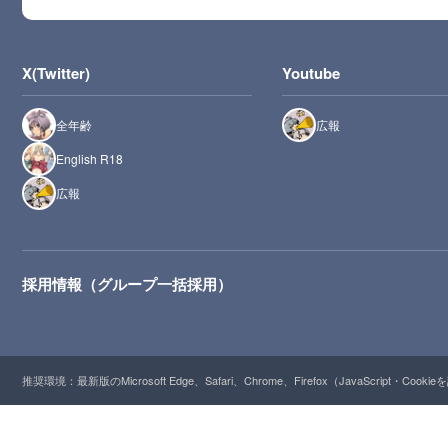
X(Twitter)
Youtube
全年齢
広報
English R18
広報
採用情報（グループ一括採用）
推奨環境：最新版のMicrosoft Edge、Safari、Chrome、Firefox（JavaScript・Cooki