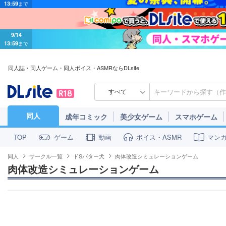
9/14
13:59
まで
同人誌・同人ゲーム・同人ボイス・ASMRならDLsite
すべて
同人
成年コミック
美少女ゲーム
スマホゲーム
ゲーム
動画
ボイス・ASMR
マン
TOP
同人
サークル一覧
ドSバター犬
肉体改造シミュレーションゲーム
肉体改造シミュレーションゲーム