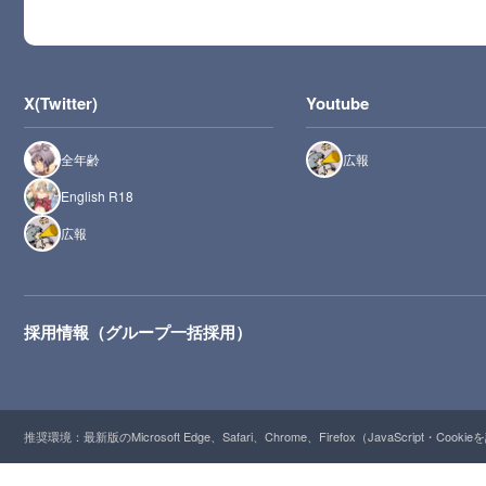
X(Twitter)
Youtube
全年齢
広報
English R18
広報
採用情報（グループ一括採用）
推奨環境：最新版のMicrosoft Edge、Safari、Chrome、Firefox（JavaScript・Cooki