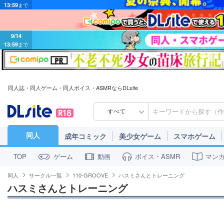
9/14
13:59
まで
同人誌・同人ゲーム・同人ボイス・ASMRならDLsite
すべて
同人
成年コミック
美少女ゲーム
スマホゲーム
ゲーム
動画
ボイス・ASMR
マン
TOP
同人
サークル一覧
110-GROOVE
ハスミさんとトレーニング
ハスミさんとトレーニング