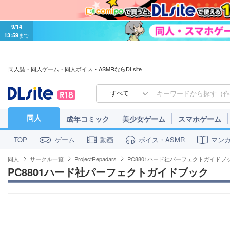
9/14
13:59
まで
同人誌・同人ゲーム・同人ボイス・ASMRならDLsite
すべて
同人
成年コミック
美少女ゲーム
スマホゲーム
ゲーム
動画
ボイス・ASMR
マン
TOP
同人
サークル一覧
ProjectRepadars
PC8801ハード社パーフェクトガイドブ
PC8801ハード社パーフェクトガイドブック