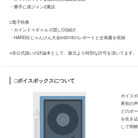
・勝手に成ジャン2裏話
□電子特典
・カインドゥギャルズ隠しCG紹介
・HARD社じゃんけん大会in2018のレポートと企画書を収録
※非公式扱いの評論本として、版元より特別な許可を頂いてます。
□ボイスボックスについて
ボイスボ
界初の声
どのボー
を吹き込
して明瞭