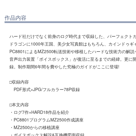
作品内容
ハード社だけでなく前身のログ時代まで収録した、パーフェクト
ドラゴンに1000年王国、美少女写真館はもちろん、カインドゥギ
PC8801によるMZ2500転送技術や移植したハードな技術力の
音声出力装置「ボイスボックス」が復活に至るまでの経緯。更に
録。制作期間6年間を費やした究極のガイドがここに登場!
□収録内容
PDF形式+JPG/フルカラー78P収録
□本文内容
・ログ7作+HARD18作品を紹介
・PC8801プログラムMZ2500作成講座
・MZ2500からの移植講座
・ボイスボックス解説&互換機図面収録