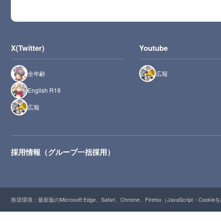
X(Twitter)
Youtube
全年齢
広報
English R18
広報
採用情報（グループ一括採用）
推奨環境：最新版のMicrosoft Edge、Safari、Chrome、Firefox（JavaScript・Cooki