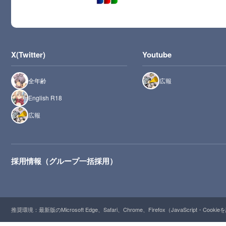
X(Twitter)
Youtube
全年齢
広報
English R18
広報
採用情報（グループ一括採用）
推奨環境：最新版のMicrosoft Edge、Safari、Chrome、Firefox（JavaScript・Cooki