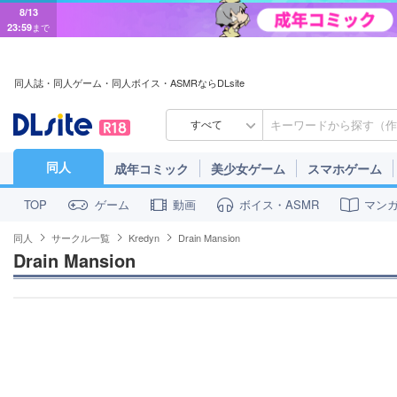
8/13
23:59
まで
同人誌・同人ゲーム・同人ボイス・ASMRならDLsite
すべて
同人
成年コミック
美少女ゲーム
スマホゲーム
ゲーム
動画
ボイス・ASMR
マン
TOP
同人
サークル一覧
Kredyn
Drain Mansion
Drain Mansion