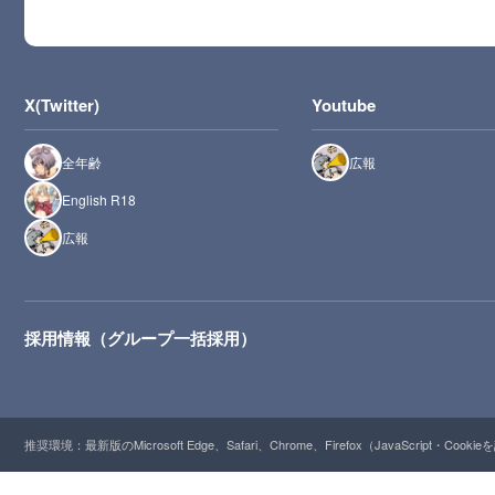
X(Twitter)
Youtube
全年齢
広報
English R18
広報
採用情報（グループ一括採用）
推奨環境：最新版のMicrosoft Edge、Safari、Chrome、Firefox（JavaScript・Cooki