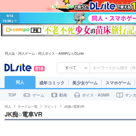
9/14
13:59
まで
同人誌・同人ゲーム・同人ボイス・ASMRならDLsite
すべて
同人
成年コミック
美少女ゲーム
スマホゲーム
ゲーム
動画
ボイス・ASMR
マン
TOP
同人
サークル一覧
ラビット
JK痴○電車VR
JK痴○電車VR