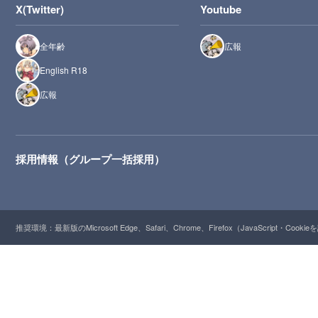
X(Twitter)
Youtube
全年齢
広報
English R18
広報
採用情報（グループ一括採用）
推奨環境：最新版のMicrosoft Edge、Safari、Chrome、Firefox（JavaScript・Cooki