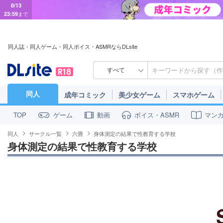
8/13
23:59
まで
同人誌・同人ゲーム・同人ボイス・ASMRならDLsite
すべて
同人
成年コミック
美少女ゲーム
スマホゲーム
ゲーム
動画
ボイス・ASMR
マン
TOP
同人
サークル一覧
六畳
身体測定の結果で性教育する学校
身体測定の結果で性教育する学校