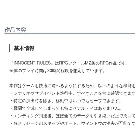
作品内容
基本情報
『INNOCENT RULES』はRPGツクールMZ製のRPG作品です。
全体のプレイ時間は30時間程度を想定しています。
本作はゲームを快適に遊べるようにするため、以下のような機能
・シナリオやサブイベント進行中、すべきことを常に確認できま
・特定の演出時を除き、移動中はいつでもセーブできます。
・戦闘で全滅してしまっても特にペナルティはありません。
・エンディング到達後、ほぼ全てのデータを引き継いだ上で周回
・各メッセージのスキップやオート、ウィンドウの消去が可能で