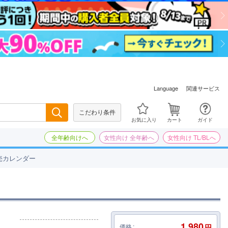
関連サービス
Language
こだわり条件
検索
お気に入り
カート
ガイド
全年齢向けへ
女性向け 全年齢へ
女性向け TL/BLへ
売カレンダー
1,980
価格
円