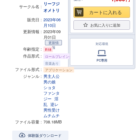
リーフジ
サークル名
オメトリ
カートに入れる
販売日
2023年06
月10日
お気に入りに追加
更新情報
2023年09
月01日
更新情
対応環境
報
年齢指定
R18
作品形式
ロールプレイング
PC専用
音楽あり
ファイル形式
アプリケーション
ジャンル
男主人公
男の娘
ショタ
ファンタ
ジー
淫
乱
逆レ
男性受け
ムチムチ
ファイル容量
708.18MB
体験版ダウンロード