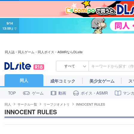
9/14
13:59
まで
同人誌・同人ゲーム・同人ボイス・ASMRならDLsite
すべて
同人
成年コミック
美少女ゲーム
ス
ゲーム
動画
ボイス・ASMR
マン
TOP
同人
サークル一覧
リーフジオメトリ
INNOCENT RULES
INNOCENT RULES