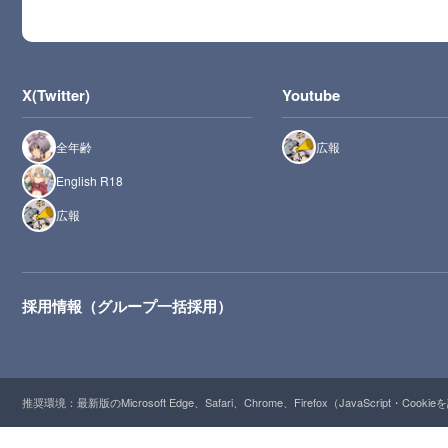
X(Twitter)
Youtube
全年齢
広報
English R18
広報
採用情報（グループ一括採用）
推奨環境：最新版のMicrosoft Edge、Safari、Chrome、Firefox（JavaScript・Cooki