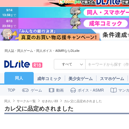
9/14
13:59
まで
8/13
23:59
まで
同人誌・同人ゲーム・同人ボイス・ASMRならDLsite
すべて
同人
成年コミック
美少女ゲーム
スマホゲーム
ゲーム
動画
ボイス・ASMR
マン
TOP
同人
サークル一覧
せきれい33
カレ父に品定めされました
カレ父に品定めされました