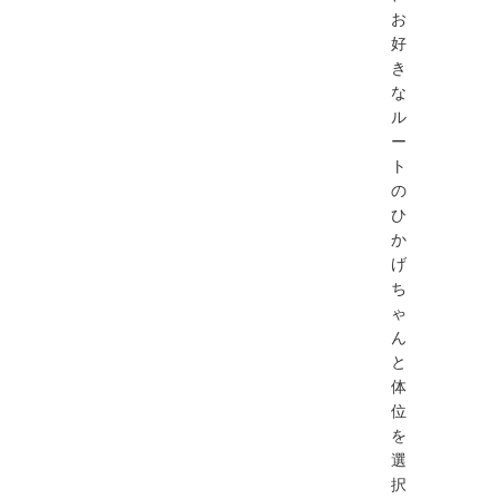
お
好
き
な
ル
ー
ト
の
ひ
か
げ
ち
ゃ
ん
と
体
位
を
選
択