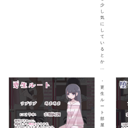
少
し
気
に
し
て
い
る
と
か
…
・
更
生
ル
ー
ト
部
屋