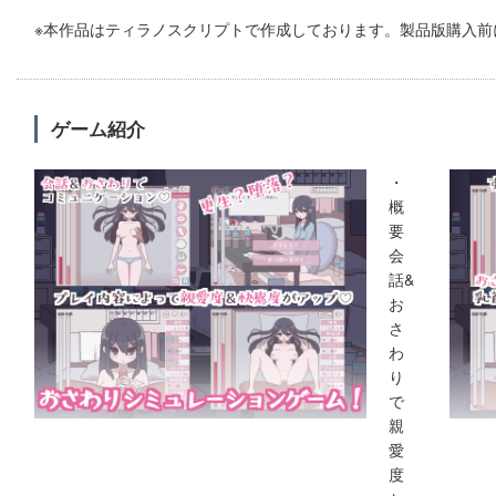
※本作品はティラノスクリプトで作成しております。製品版購入前
ゲーム紹介
・
概
要
会
話&
お
さ
わ
り
で
親
愛
度