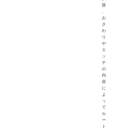
肢
、
お
さ
わ
り
や
エ
ッ
チ
の
内
容
に
よ
っ
て
ル
ー
ト