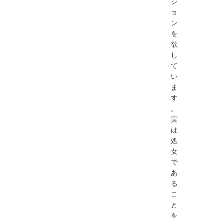
シ
ョ
ン
を
欲
し
て
い
ま
す
。
実
は
処
女
で
あ
る
こ
と
を