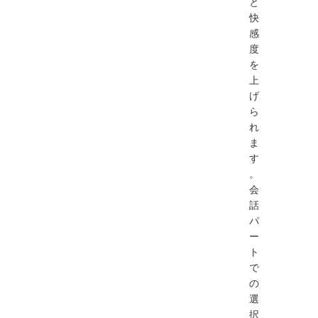
と
快
感
度
を
上
げ
ら
れ
ま
す
。
会
話
パ
ー
ト
で
の
選
択