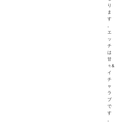
り
ま
す
。
エ
ッ
チ
は
甘
々&
イ
チ
ャ
ラ
ブ
で
す
。