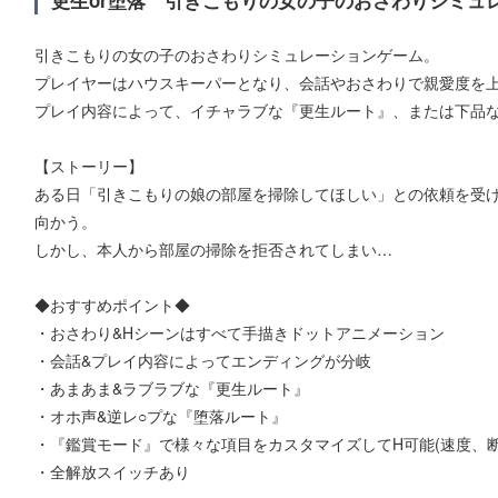
引きこもりの女の子のおさわりシミュレーションゲーム。
プレイヤーはハウスキーパーとなり、会話やおさわりで親愛度を上
プレイ内容によって、イチャラブな『更生ルート』、または下品な
【ストーリー】
ある日「引きこもりの娘の部屋を掃除してほしい」との依頼を受
向かう。
しかし、本人から部屋の掃除を拒否されてしまい…
◆おすすめポイント◆
・おさわり&Hシーンはすべて手描きドットアニメーション
・会話&プレイ内容によってエンディングが分岐
・あまあま&ラブラブな『更生ルート』
・オホ声&逆レ○プな『堕落ルート』
・『鑑賞モード』で様々な項目をカスタマイズしてH可能(速度、断面
・全解放スイッチあり