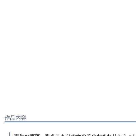
作品内容
更生or堕落 引きこもりの女の子のおさわりシミュ