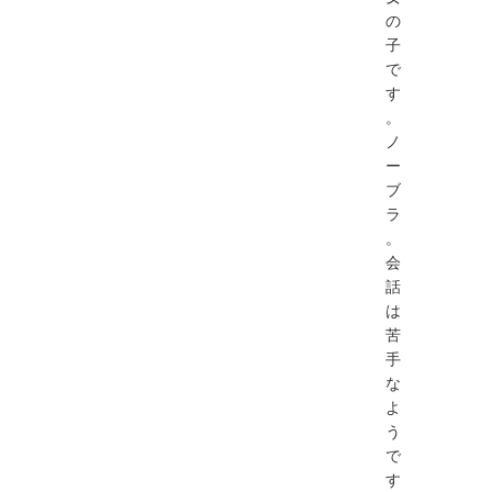
の
子
で
す
。
ノ
ー
ブ
ラ
。
会
話
は
苦
手
な
よ
う
で
す