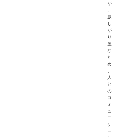
が
、
寂
し
が
り
屋
な
た
め
、
人
と
の
コ
ミ
ュ
ニ
ケ
ー