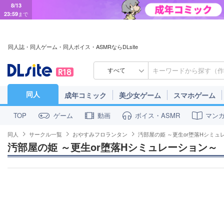
8/13
23:59
まで
同人誌・同人ゲーム・同人ボイス・ASMRならDLsite
すべて
同人
成年コミック
美少女ゲーム
スマホゲーム
ゲーム
動画
ボイス・ASMR
マン
TOP
同人
サークル一覧
おやすみフロランタン
汚部屋の姫 ～更生or堕落Hシミュ
汚部屋の姫 ～更生or堕落Hシミュレーション～