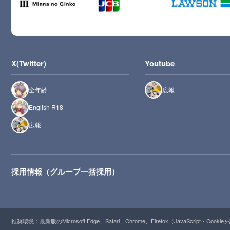
X(Twitter)
Youtube
全年齢
広報
English R18
広報
採用情報（グループ一括採用）
推奨環境：最新版のMicrosoft Edge、Safari、Chrome、Firefox（JavaScript・Cooki