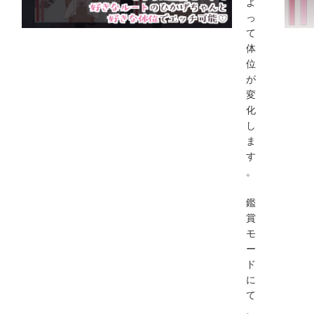
よ
っ
て
体
位
が
変
化
し
ま
す
。
鑑
賞
モ
ー
ド
に
て
、