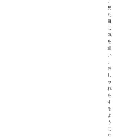
。
見
た
目
に
気
を
遣
い
、
お
し
ゃ
れ
を
す
る
よ
う
に
な