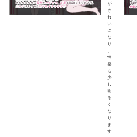
が
き
れ
い
に
な
り
、
性
格
も
少
し
明
る
く
な
り
ま
す