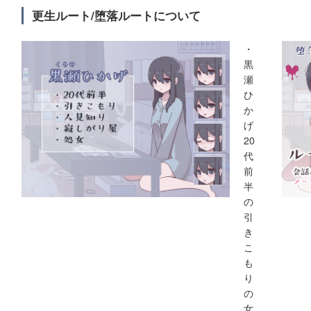
更生ルート/堕落ルートについて
・
黒
瀬
ひ
か
げ
20
代
前
半
の
引
き
こ
も
り
の
女