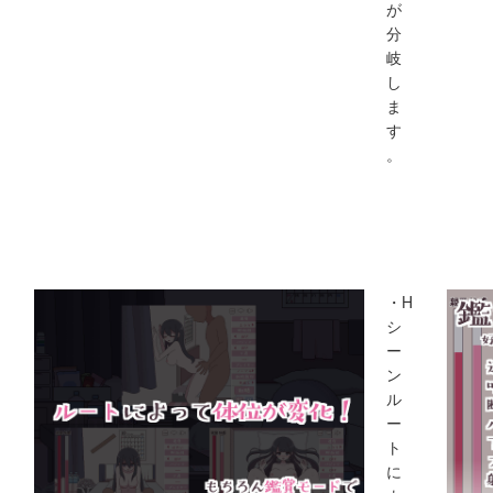
が
分
岐
し
ま
す
。
・H
シ
ー
ン
ル
ー
ト
に