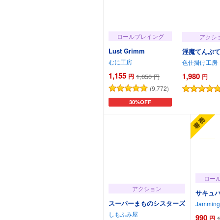
ロールプレイング
アクシ
Lust Grimm
淫魔てんぷ
むに工房
色仕掛け工房
1,155
1,980
円
1,650
円
円
(9,772)
30%OFF
カートに追加
カート
ロー
アクション
サキュ
スーパーまものシスターズ
Jamming
しもふみ屋
990
円