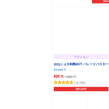
20%
カートに追加
カー
アクション
おねショタ剣戟ACT パレードバスター
excess m
825
円
1,650
円
(12,722)
50%OFF
カートに追加