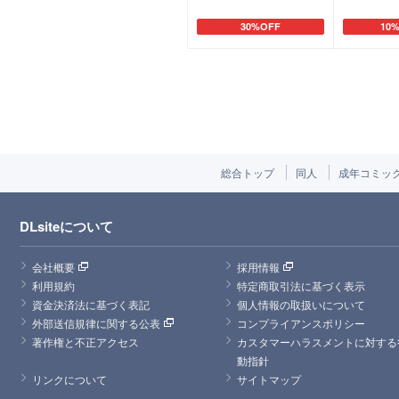
30%OFF
10
カートに追加
カー
総合トップ
同人
成年コミッ
DLsiteについて
会社概要
採用情報
利用規約
特定商取引法に基づく表示
資金決済法に基づく表記
個人情報の取扱いについて
外部送信規律に関する公表
コンプライアンスポリシー
著作権と不正アクセス
カスタマーハラスメントに対する
動指針
リンクについて
サイトマップ