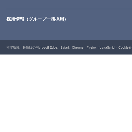
採用情報（グループ一括採用）
推奨環境：最新版のMicrosoft Edge、Safari、Chrome、Firefox（JavaScript・Cooki