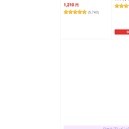
1,210
円
(5,743)
5
カートに追加
カ
ロールプレイン