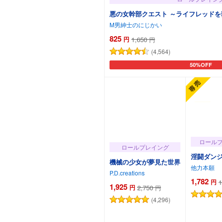
悪の女幹部クエスト ～ライフレッド
M男紳士のにじかい
825
円
1,650
円
(4,564)
50%OFF
カートに追加
ロール
ロールプレイング
淫闘ダン
機械の少女が夢見た世界
他力本願
P.D.creations
1,782
円
1
1,925
円
2,750
円
(4,296)