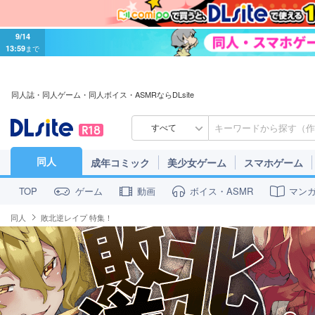
9/14
13:59
まで
同人誌・同人ゲーム・同人ボイス・ASMRならDLsite
すべて
同人
成年コミック
美少女ゲーム
スマホゲーム
ゲーム
動画
ボイス・ASMR
マン
TOP
同人
敗北逆レイプ 特集！